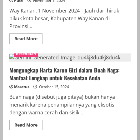
Dari
Putri
November 1, 2024
Gempa
Bumi
Way Kanan, 1 November 2024 – Jauh dari hiruk
hingga
Banjir
pikuk kota besar, Kabupaten Way Kanan di
Bandang
Provinsi...
Read
Read More
more
about
Pesona
Kesehatan
Tersembunyi
Way
Kanan:
5
Mengungkap Harta Karun Gizi dalam Buah Naga:
Destinasi
Manfaat Lengkap untuk Kesehatan Anda
Wisata
Wajib
Dikunjungi
Maratus
October 15, 2024
untuk
Liburan
Buah naga (disebut juga pitaya) bukan hanya
Tak
Terlupakan!
menarik karena penampilannya yang eksotis
dengan warna cerah dan sisik...
Read
Read More
more
about
Mengungkap