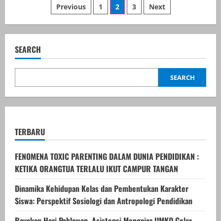
Posts
Harta
Previous
1
2
3
Next
Karun
Gizi
pagination
dalam
Buah
Naga:
Manfaat
SEARCH
Lengkap
untuk
Kesehatan
Anda
SEARCH
TERBARU
FENOMENA TOXIC PARENTING DALAM DUNIA PENDIDIKAN :
KETIKA ORANGTUA TERLALU IKUT CAMPUR TANGAN
Dinamika Kehidupan Kelas dan Pembentukan Karakter
Siswa: Perspektif Sosiologi dan Antropologi Pendidikan
Rayakan Hari Pahlawan, Asistensi Mengajar UMKO Gelar