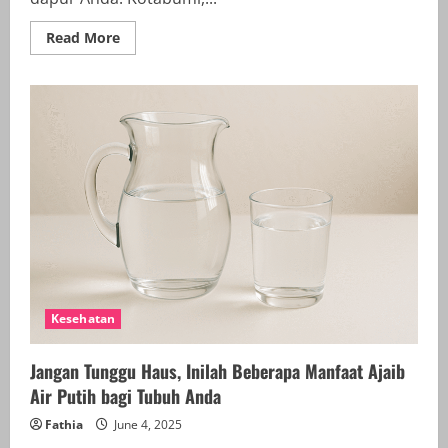
Read
Read More
more
about
Rahasia
Kulit
Glowing
Alami
Terungkap:
Cukup
Konsumsi
5
Buah
Kaya
Vitamin
E
Ini
Setiap
Hari
Kesehatan
Jangan Tunggu Haus, Inilah Beberapa Manfaat Ajaib
Air Putih bagi Tubuh Anda
Fathia
June 4, 2025