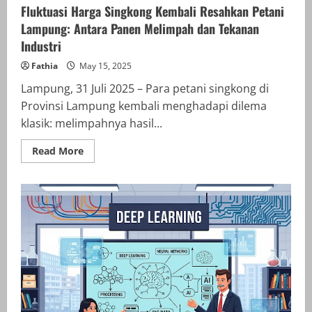
Fluktuasi Harga Singkong Kembali Resahkan Petani
Lampung: Antara Panen Melimpah dan Tekanan
Industri
Fathia
May 15, 2025
Lampung, 31 Juli 2025 – Para petani singkong di
Provinsi Lampung kembali menghadapi dilema
klasik: melimpahnya hasil...
Read
Read More
more
about
Fluktuasi
Harga
Singkong
Kembali
Resahkan
Petani
Lampung:
Antara
Panen
Melimpah
dan
Tekanan
Industri