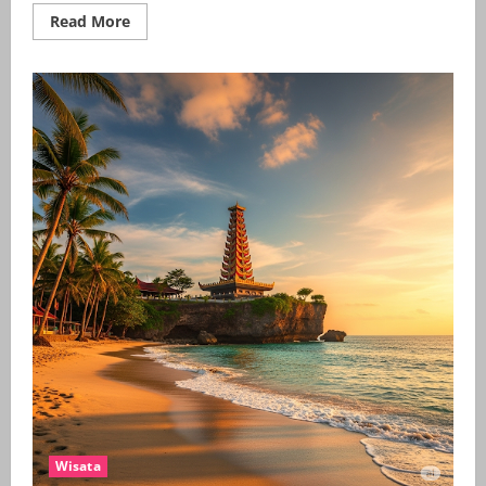
Read
Read More
more
about
Menara
Siger:
Lebih
dari
Sekadar
Tugu,
Inilah
Mahkota
Kebanggaan
di
Gerbang
Pulau
Sumatra
Wisata