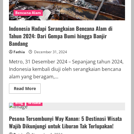
Bencana Alam
Indonesia Hadapi Serangkaian Bencana Alam di
Tahun 2024: Dari Gempa Bumi hingga Banjir
Bandang
Fathia
December 31, 2024
Metro, 31 Desember 2024 – Sepanjang tahun 2024,
Indonesia kembali diuji oleh serangkaian bencana
alam yang beragam,...
Read
Read More
more
about
Indonesia
Blog
Wisata
Hadapi
Serangkaian
Bencana
Alam
Pesona Tersembunyi Way Kanan: 5 Destinasi Wisata
di
Wajib Dikunjungi untuk Liburan Tak Terlupakan!
Tahun
2024: