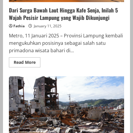
Dari Surga Bawah Laut Hingga Kafe Senja, Inilah 5
Wajah Pesisir Lampung yang Wajib Dikunjungi
Fathia
January 11, 2025
Metro, 11 Januari 2025 – Provinsi Lampung kembali
mengukuhkan posisinya sebagai salah satu
primadona wisata bahari di...
Read
Read More
more
about
Dari
Surga
Bawah
Laut
Hingga
Kafe
Senja,
Inilah
5
Wajah
Pesisir
Lampung
yang
Wajib
Dikunjungi