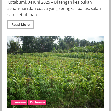
Kotabumi, 04 Juni 2025 – Di tengah kesibukan
sehari-hari dan cuaca yang seringkali panas, salah
satu kebutuhan...
Read
Read More
more
about
Jangan
Tunggu
Haus,
Inilah
Beberapa
Manfaat
Ajaib
Air
Putih
bagi
Tubuh
Anda
Ekonomi
Pertanian