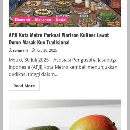
Ekonomi
Makanan
Sosial
APJI Kota Metro Perkuat Warisan Kuliner Lewat
Demo Masak Kue Tradisional
rohmani
July 30, 2025
Metro, 30 Juli 2025 – Asosiasi Pengusaha Jasaboga
Indonesia (APJI) Kota Metro kembali menunjukkan
dedikasi tinggi dalam...
Read
Read More
more
about
APJI
Kota
Metro
Perkuat
Warisan
Kuliner
Lewat
Demo