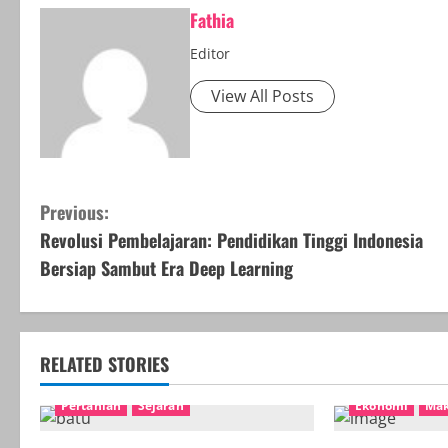
Fathia
Editor
View All Posts
C
Previous:
Revolusi Pembelajaran: Pendidikan Tinggi Indonesia
o
Bersiap Sambut Era Deep Learning
n
t
RELATED STORIES
i
Pertanian
Sejarah
Ekonomi
Ma
n