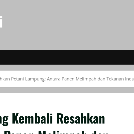
i
ahkan Petani Lampung: Antara Panen Melimpah dan Tekanan Indu
ng Kembali Resahkan