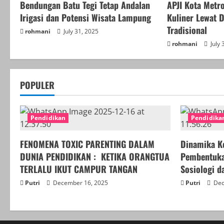
Bendungan Batu Tegi Tetap Andalan
APJI Kota Metr
u
Irigasi dan Potensi Wisata Lampung
Kuliner Lewat
e
Tradisional
rohmani
July 31, 2025
rohmani
July 
R
e
POPULER
a
d
Pendidikan
Pendidika
i
FENOMENA TOXIC PARENTING DALAM
Dinamika K
n
DUNIA PENDIDIKAN : KETIKA ORANGTUA
Pembentukan
TERLALU IKUT CAMPUR TANGAN
Sosiologi d
g
Putri
December 16, 2025
Putri
Dec