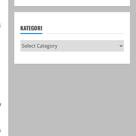
i
KATEGORI
a
s