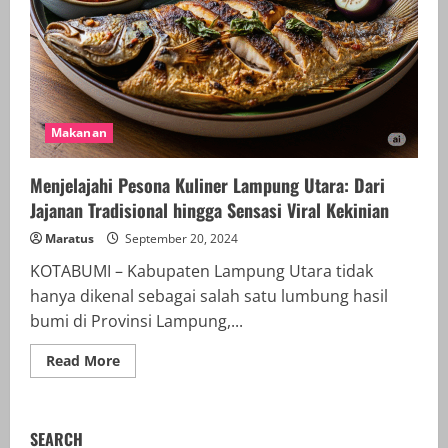
Makanan
Menjelajahi Pesona Kuliner Lampung Utara: Dari
Jajanan Tradisional hingga Sensasi Viral Kekinian
Maratus
September 20, 2024
KOTABUMI – Kabupaten Lampung Utara tidak
hanya dikenal sebagai salah satu lumbung hasil
bumi di Provinsi Lampung,...
Read
Read More
more
about
Menjelajahi
Pesona
Kuliner
SEARCH
Lampung