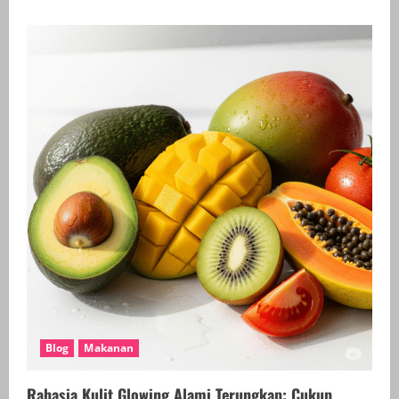
about
APJI
Kota
Metro
Perkuat
Warisan
Kuliner
Lewat
Demo
Masak
Kue
Tradisional
Blog
Makanan
Rahasia Kulit Glowing Alami Terungkap: Cukup