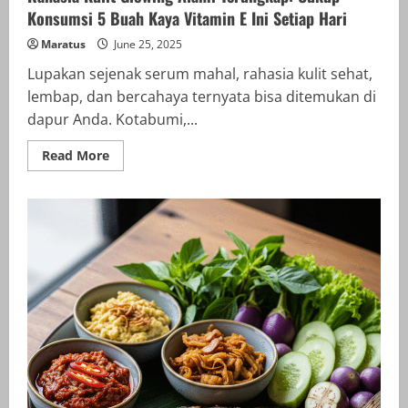
Konsumsi 5 Buah Kaya Vitamin E Ini Setiap Hari
Maratus
June 25, 2025
Lupakan sejenak serum mahal, rahasia kulit sehat,
lembap, dan bercahaya ternyata bisa ditemukan di
dapur Anda. Kotabumi,...
Read
Read More
more
about
Rahasia
Kulit
Glowing
Alami
Terungkap:
Cukup
Konsumsi
5
Buah
Kaya
Vitamin
E
Ini
Setiap
Hari