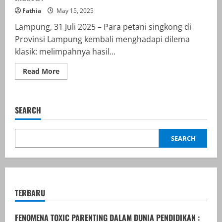
Fathia
May 15, 2025
Lampung, 31 Juli 2025 – Para petani singkong di
Provinsi Lampung kembali menghadapi dilema
klasik: melimpahnya hasil...
Read
Read More
more
about
Fluktuasi
Harga
Singkong
SEARCH
Kembali
Resahkan
Petani
Lampung:
SEARCH
Antara
Panen
Melimpah
dan
Tekanan
Industri
TERBARU
FENOMENA TOXIC PARENTING DALAM DUNIA PENDIDIKAN :