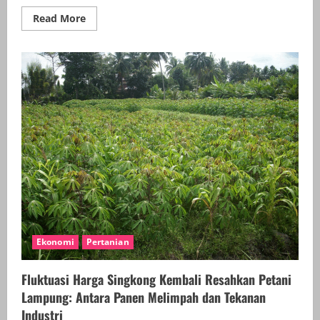
Read
Read More
more
about
APJI
Kota
Metro
Perkuat
Warisan
Kuliner
Lewat
Demo
Masak
Kue
Tradisional
Ekonomi
Pertanian
Fluktuasi Harga Singkong Kembali Resahkan Petani
Lampung: Antara Panen Melimpah dan Tekanan
Industri