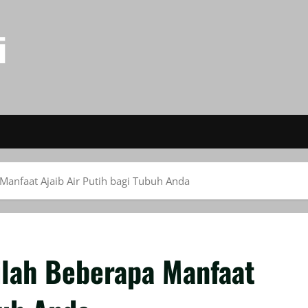
i
Manfaat Ajaib Air Putih bagi Tubuh Anda
ilah Beberapa Manfaat