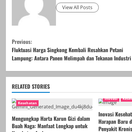
View All Posts
C
Previous:
Fluktuasi Harga Singkong Kembali Resahkan Petani
o
Lampung: Antara Panen Melimpah dan Tekanan Industri
n
t
RELATED STORIES
i
Inovasi
Kese
n
Kesehatan
Inovasi Keseha
u
Mengungkap Harta Karun Gizi dalam
Harapan Baru 
Buah Naga: Manfaat Lengkap untuk
e
Penyakit Kroni