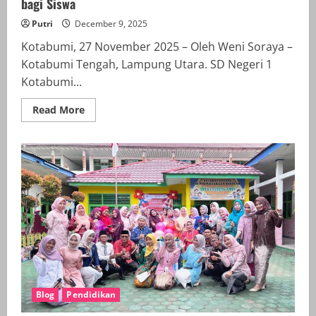
bagi Siswa
Putri
December 9, 2025
Kotabumi, 27 November 2025 – Oleh Weni Soraya –
Kotabumi Tengah, Lampung Utara. SD Negeri 1
Kotabumi...
Read
Read More
more
about
Sosialisasi
Menjaga
Kebersihan
Tubuh
dan
Anti-
Bullying
di
SD
Negeri
1
Kotabumi
Tengah:
Mahasiswa
Asistensi
Mengajar
Blog
Pendidikan
FKIP
UMKO