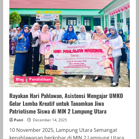
dan
Pembentukan
Karakter
Siswa:
Perspektif
Sosiologi
dan
Antropologi
Pendidikan
Blog
Pendidikan
Rayakan Hari Pahlawan, Asistensi Mengajar UMKO
Gelar Lomba Kreatif untuk Tanamkan Jiwa
Patriotisme Siswa di MIN 2 Lampung Utara
Putri
December 14, 2025
10 November 2025, Lampung Utara Semangat
kepahlawanan berkobar di MIN 2 Lampung Utara