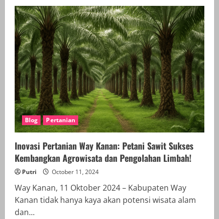
Pesona
Tersembunyi
Way
Kanan:
5
Destinasi
Wisata
Wajib
Dikunjungi
untuk
Liburan
Tak
Terlupakan!
Blog
Pertanian
Inovasi Pertanian Way Kanan: Petani Sawit Sukses
Kembangkan Agrowisata dan Pengolahan Limbah!
Putri
October 11, 2024
Way Kanan, 11 Oktober 2024 – Kabupaten Way
Kanan tidak hanya kaya akan potensi wisata alam
dan...