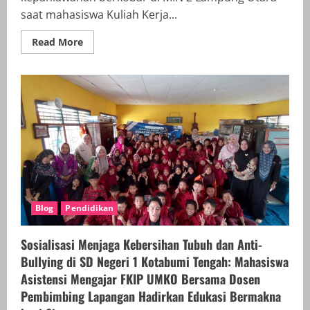
saat mahasiswa Kuliah Kerja...
Read
Read More
more
about
Rayakan
Hari
Pahlawan,
Asistensi
Mengajar
UMKO
Gelar
Lomba
Kreatif
untuk
Tanamkan
Jiwa
Patriotisme
Siswa
di
Blog
Pendidikan
MIN
2
Lampung
Sosialisasi Menjaga Kebersihan Tubuh dan Anti-
Utara
Bullying di SD Negeri 1 Kotabumi Tengah: Mahasiswa
Asistensi Mengajar FKIP UMKO Bersama Dosen
Pembimbing Lapangan Hadirkan Edukasi Bermakna