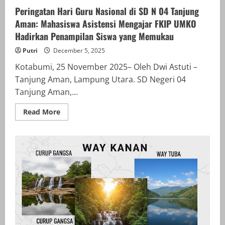
Bersama
Dosen
Peringatan Hari Guru Nasional di SD N 04 Tanjung
Pembimbing
Lapangan
Aman: Mahasiswa Asistensi Mengajar FKIP UMKO
Hadirkan
Hadirkan Penampilan Siswa yang Memukau
Edukasi
Bermakna
bagi
Putri
December 5, 2025
Siswa
Kotabumi, 25 November 2025– Oleh Dwi Astuti –
Tanjung Aman, Lampung Utara. SD Negeri 04
Tanjung Aman,...
Read
Read More
more
about
Peringatan
Hari
Guru
Nasional
di
SD
N
04
Tanjung
Aman:
Mahasiswa
Asistensi
Mengajar
FKIP