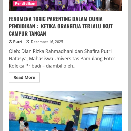
Pendidikan
FENOMENA TOXIC PARENTING DALAM DUNIA
PENDIDIKAN : KETIKA ORANGTUA TERLALU IKUT
CAMPUR TANGAN
Putri
December 16, 2025
Oleh: Dian Rizka Rahmadhani dan Shafira Putri
Natasya, Mahasiswa Universitas Pamulang Foto:
Koleksi Pribadi – diambil oleh...
Read
Read More
more
about
FENOMENA
TOXIC
PARENTING
DALAM
DUNIA
PENDIDIKAN
:
KETIKA
ORANGTUA
TERLALU
IKUT