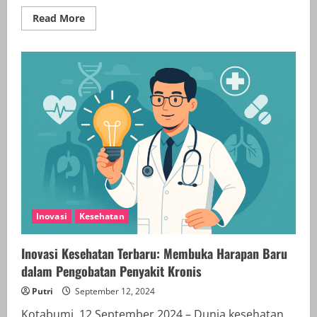
Read
Read More
more
about
Inovasi
Pertanian
Way
Kanan:
Petani
Sawit
Sukses
Kembangkan
Agrowisata
dan
Pengolahan
Limbah!
Inovasi
Kesehatan
Inovasi Kesehatan Terbaru: Membuka Harapan Baru
dalam Pengobatan Penyakit Kronis
Putri
September 12, 2024
Kotabumi, 12 September 2024 – Dunia kesehatan