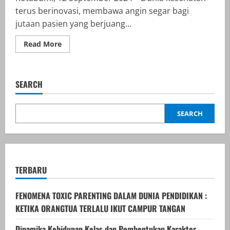
terus berinovasi, membawa angin segar bagi
jutaan pasien yang berjuang...
Read
Read More
more
about
Inovasi
Kesehatan
Terbaru:
SEARCH
Membuka
Harapan
Baru
dalam
SEARCH
Pengobatan
Penyakit
Kronis
TERBARU
FENOMENA TOXIC PARENTING DALAM DUNIA PENDIDIKAN :
KETIKA ORANGTUA TERLALU IKUT CAMPUR TANGAN
Dinamika Kehidupan Kelas dan Pembentukan Karakter