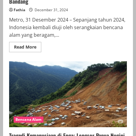
Bandang
Fathia
December 31, 2024
Metro, 31 Desember 2024 – Sepanjang tahun 2024,
Indonesia kembali diuji oleh serangkaian bencana
alam yang beragam,...
Read
Read More
more
about
Indonesia
Hadapi
Serangkaian
Bencana
Alam
di
Tahun
2024:
Dari
Gempa
Bumi
hingga
Banjir
Bandang
Bencana Alam
Tragedi Kemanusiaan di Enga: Longsor Papua Nugini