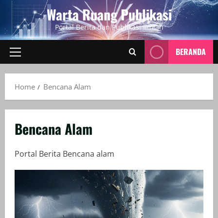
Skip
Warta Ruang Publikasi
to
Portal Berita dan Publikasi Ilmiah
content
BERANDA
Primary
Menu
Home
Bencana Alam
Bencana Alam
Portal Berita Bencana alam