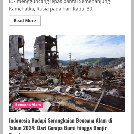
8,7 mengguncang lepas pantai Semenanjung
Kamchatka, Rusia pada hari Rabu, 30...
Read
Read More
more
about
Waspada
Tsunami
di
Indonesia
Pasca
Gempa
Dahsyat
M
8,7
di
Rusia,
Sejumlah
Gempa
Lokal
Juga
Guncang
Wilayah
Indonesia
Bencana Alam
Indonesia Hadapi Serangkaian Bencana Alam di
Tahun 2024: Dari Gempa Bumi hingga Banjir