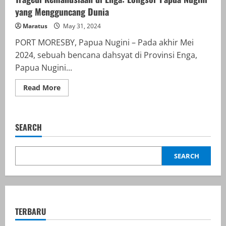
yang Mengguncang Dunia
Maratus
May 31, 2024
PORT MORESBY, Papua Nugini – Pada akhir Mei
2024, sebuah bencana dahsyat di Provinsi Enga,
Papua Nugini...
Read
Read More
more
about
Tragedi
Kemanusiaan
di
SEARCH
Enga:
Longsor
Papua
Nugini
SEARCH
yang
Mengguncang
Dunia
TERBARU