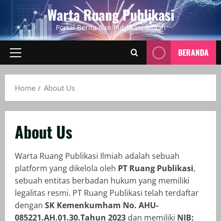
Skip
Warta Ruang Publikasi
to
Portal Berita dan Publikasi Ilmiah
content
BERANDA
Primary
Menu
Home
About Us
About Us
Warta Ruang Publikasi Ilmiah adalah sebuah
platform yang dikelola oleh
PT Ruang Publikasi
,
sebuah entitas berbadan hukum yang memiliki
legalitas resmi. PT Ruang Publikasi telah terdaftar
dengan
SK Kemenkumham No. AHU-
085221.AH.01.30.Tahun 2023
dan memiliki
NIB: