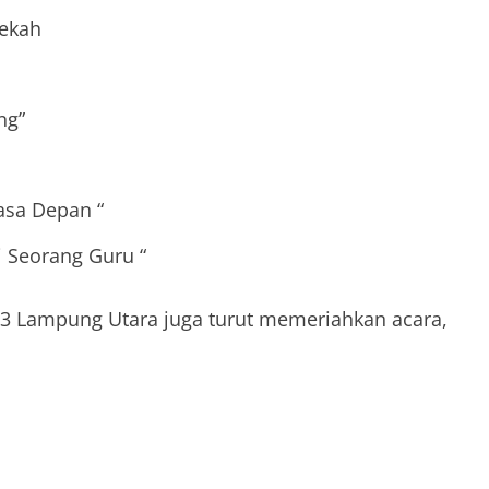
mekah
ng”
sa Depan “
 Seorang Guru “
N 3 Lampung Utara juga turut memeriahkan acara,