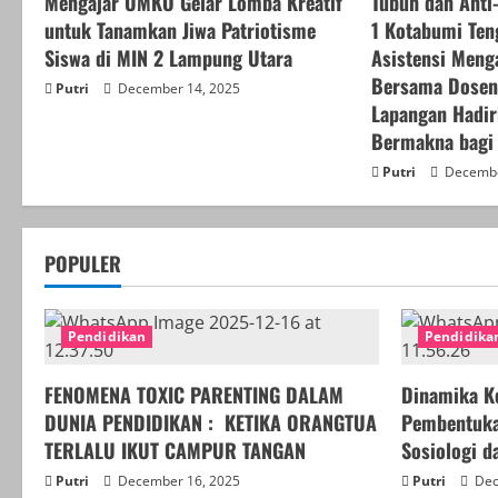
Mengajar UMKO Gelar Lomba Kreatif
Tubuh dan Anti-
R
untuk Tanamkan Jiwa Patriotisme
1 Kotabumi Ten
Siswa di MIN 2 Lampung Utara
Asistensi Meng
e
Bersama Dose
Putri
December 14, 2025
a
Lapangan Hadir
Bermakna bagi
d
Putri
Decembe
i
n
POPULER
g
Pendidikan
Pendidika
FENOMENA TOXIC PARENTING DALAM
Dinamika K
DUNIA PENDIDIKAN : KETIKA ORANGTUA
Pembentukan
TERLALU IKUT CAMPUR TANGAN
Sosiologi d
Putri
December 16, 2025
Putri
Dec