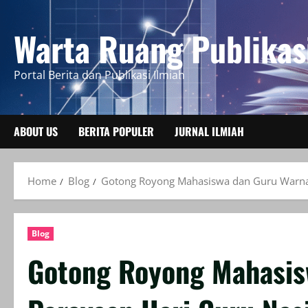
Skip
to
Warta Ruang Publikas
content
Portal Berita dan Publikasi Ilmiah
ABOUT US
BERITA POPULER
JURNAL ILMIAH
Home
Blog
Gotong Royong Mahasiswa dan Guru Warnai
Blog
Gotong Royong Mahasis