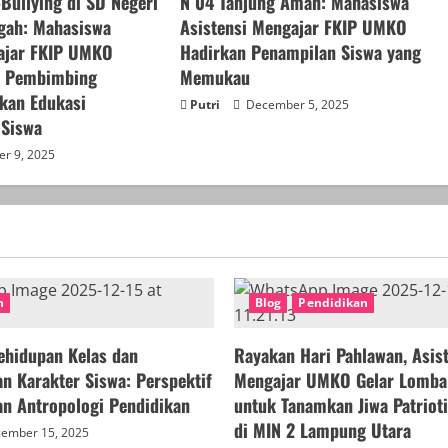
Bullying di SD Negeri
N 04 Tanjung Aman: Mahasiswa
gah: Mahasiswa
Asistensi Mengajar FKIP UMKO
ajar FKIP UMKO
Hadirkan Penampilan Siswa yang
n Pembimbing
Memukau
kan Edukasi
Putri
December 5, 2025
 Siswa
r 9, 2025
n
Blog
Pendidikan
ehidupan Kelas dan
Rayakan Hari Pahlawan, Asis
 Karakter Siswa: Perspektif
Mengajar UMKO Gelar Lomba 
an Antropologi Pendidikan
untuk Tanamkan Jiwa Patriot
di MIN 2 Lampung Utara
ember 15, 2025