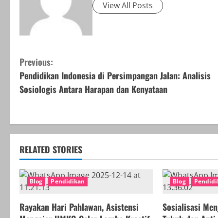
View All Posts
C
Previous:
Pendidikan Indonesia di Persimpangan Jalan: Analisis
o
Sosiologis Antara Harapan dan Kenyataan
n
t
i
RELATED STORIES
n
u
Blog
Pendidikan
Blog
Pendidi
e
Rayakan Hari Pahlawan, Asistensi
Sosialisasi Me