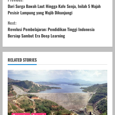
o
Dari Surga Bawah Laut Hingga Kafe Senja, Inilah 5 Wajah
Pesisir Lampung yang Wajib Dikunjungi
n
Next:
t
Revolusi Pembelajaran: Pendidikan Tinggi Indonesia
Bersiap Sambut Era Deep Learning
i
n
u
RELATED STORIES
e
R
e
a