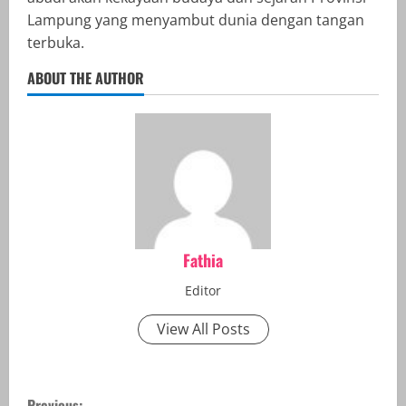
Lampung yang menyambut dunia dengan tangan
terbuka.
ABOUT THE AUTHOR
Fathia
Editor
View All Posts
C
Previous: