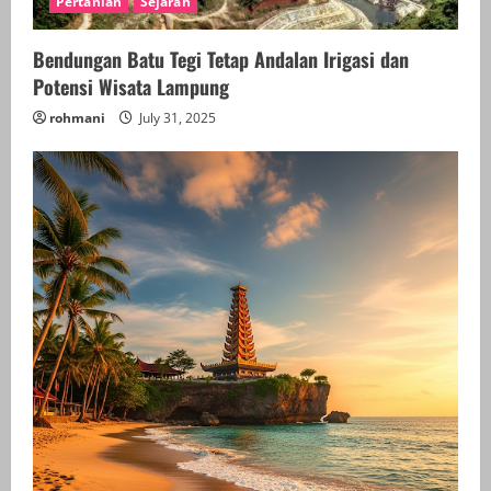
d
Pertanian
Sejarah
i
Bendungan Batu Tegi Tetap Andalan Irigasi dan
Potensi Wisata Lampung
n
rohmani
July 31, 2025
g