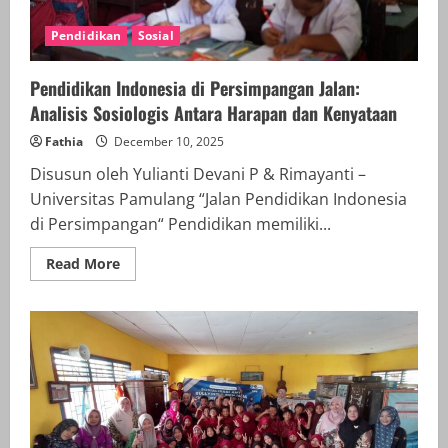
Pendidikan
Sosial
Pendidikan Indonesia di Persimpangan Jalan:
Analisis Sosiologis Antara Harapan dan Kenyataan
Fathia
December 10, 2025
Disusun oleh Yulianti Devani P & Rimayanti –
Universitas Pamulang “Jalan Pendidikan Indonesia
di Persimpangan“ Pendidikan memiliki...
Read
Read More
more
about
Pendidikan
Indonesia
di
Persimpangan
Jalan:
Analisis
Sosiologis
Antara
Harapan
dan
Kenyataan