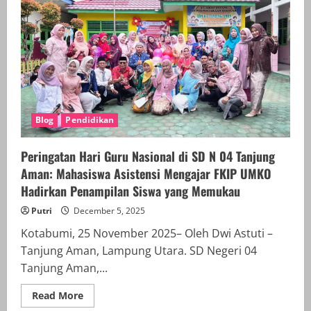
dan
Anti-
Bullying
di
SD
Negeri
1
Kotabumi
Tengah:
Mahasiswa
Asistensi
Mengajar
Blog
Pendidikan
FKIP
UMKO
Bersama
Dosen
Peringatan Hari Guru Nasional di SD N 04 Tanjung
Pembimbing
Lapangan
Aman: Mahasiswa Asistensi Mengajar FKIP UMKO
Hadirkan
Hadirkan Penampilan Siswa yang Memukau
Edukasi
Bermakna
bagi
Putri
December 5, 2025
Siswa
Kotabumi, 25 November 2025– Oleh Dwi Astuti –
Tanjung Aman, Lampung Utara. SD Negeri 04
Tanjung Aman,...
Read
Read More
more