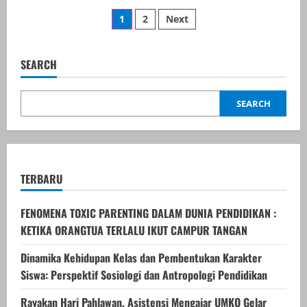
Waspada
Posts
Tsunami
1
2
Next
di
Indonesia
pagination
Pasca
Gempa
Dahsyat
SEARCH
M
8,7
di
Rusia,
SEARCH
Sejumlah
Gempa
Lokal
Juga
Guncang
Wilayah
Indonesia
TERBARU
FENOMENA TOXIC PARENTING DALAM DUNIA PENDIDIKAN :
KETIKA ORANGTUA TERLALU IKUT CAMPUR TANGAN
Dinamika Kehidupan Kelas dan Pembentukan Karakter
Siswa: Perspektif Sosiologi dan Antropologi Pendidikan
Rayakan Hari Pahlawan, Asistensi Mengajar UMKO Gelar