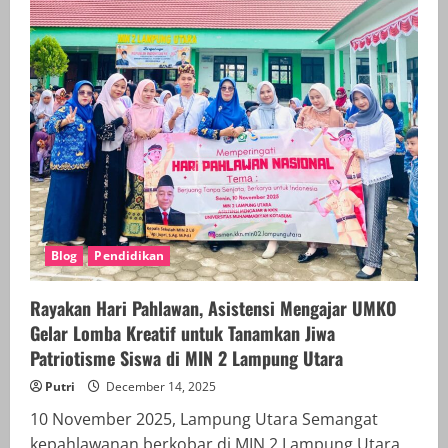
dan
Pembentukan
Karakter
Siswa:
Perspektif
Sosiologi
dan
Antropologi
Pendidikan
Blog
Pendidikan
Rayakan Hari Pahlawan, Asistensi Mengajar UMKO
Gelar Lomba Kreatif untuk Tanamkan Jiwa
Patriotisme Siswa di MIN 2 Lampung Utara
Putri
December 14, 2025
10 November 2025, Lampung Utara Semangat
kepahlawanan berkobar di MIN 2 Lampung Utara