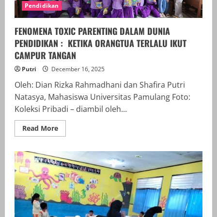
Pendidikan
FENOMENA TOXIC PARENTING DALAM DUNIA
PENDIDIKAN : KETIKA ORANGTUA TERLALU IKUT
CAMPUR TANGAN
Putri
December 16, 2025
Oleh: Dian Rizka Rahmadhani dan Shafira Putri
Natasya, Mahasiswa Universitas Pamulang Foto:
Koleksi Pribadi – diambil oleh...
Read
Read More
more
about
FENOMENA
TOXIC
PARENTING
DALAM
DUNIA
PENDIDIKAN
:
KETIKA
ORANGTUA
TERLALU
IKUT