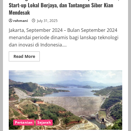
Start-up Lokal Berjaya, dan Tantangan Siber Kian
Mendesak
rohmani
July 31, 2025
Jakarta, September 2024 – Bulan September 2024
menandai periode dinamis bagi lanskap teknologi
dan inovasi di Indonesia....
Read
Read More
more
about
Teknologi
dan
Inovasi
Indonesia:
Adopsi
5G
Meluas,
Start-
up
Lokal
Berjaya,
dan
Tantangan
Siber
Pertanian
Sejarah
Kian
Mendesak