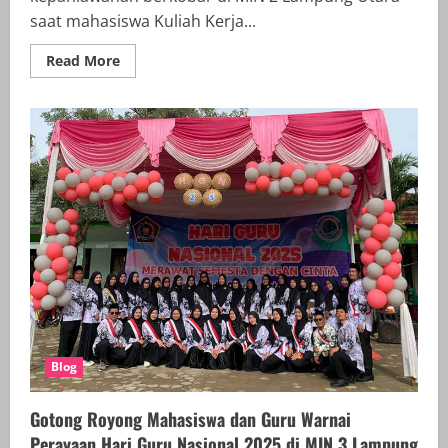
saat mahasiswa Kuliah Kerja...
Read
Read More
more
about
Rayakan
Hari
Pahlawan,
Asistensi
Mengajar
UMKO
Gelar
Lomba
Kreatif
untuk
Tanamkan
Jiwa
Patriotisme
Siswa
di
MIN
2
Lampung
Utara
Blog
Gotong Royong Mahasiswa dan Guru Warnai
Perayaan Hari Guru Nasional 2025 di MIN 3 Lampung