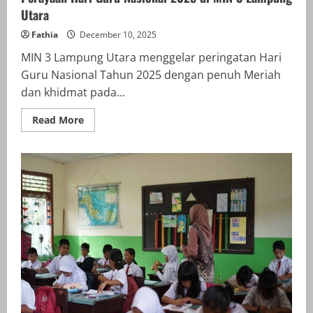
Utara
Fathia
December 10, 2025
MIN 3 Lampung Utara menggelar peringatan Hari
Guru Nasional Tahun 2025 dengan penuh Meriah
dan khidmat pada...
Read
Read More
more
about
Gotong
Royong
Mahasiswa
dan
Guru
Warnai
Perayaan
Hari
Guru
Nasional
2025
di
MIN
3
Lampung
Utara