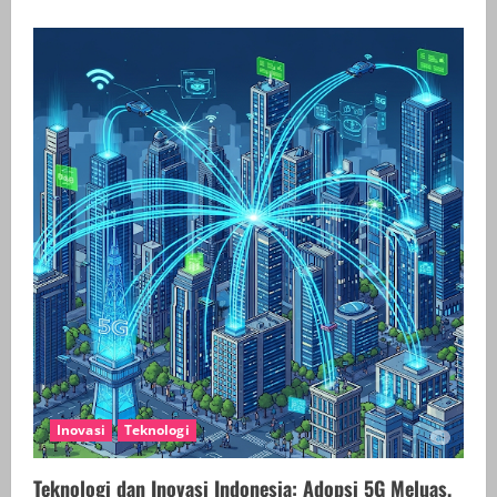
about
Peringatan
Hari
Guru
Nasional
di
SD
N
04
Tanjung
Aman:
Mahasiswa
Asistensi
Mengajar
FKIP
UMKO
Hadirkan
Penampilan
Siswa
yang
Memukau
Inovasi
Teknologi
Teknologi dan Inovasi Indonesia: Adopsi 5G Meluas,