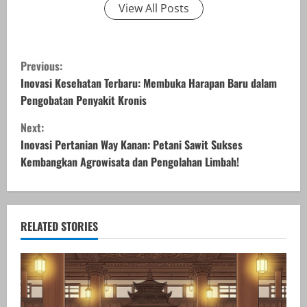
View All Posts
C
Previous:
o
Inovasi Kesehatan Terbaru: Membuka Harapan Baru dalam
Pengobatan Penyakit Kronis
n
Next:
t
Inovasi Pertanian Way Kanan: Petani Sawit Sukses
Kembangkan Agrowisata dan Pengolahan Limbah!
i
n
u
RELATED STORIES
e
R