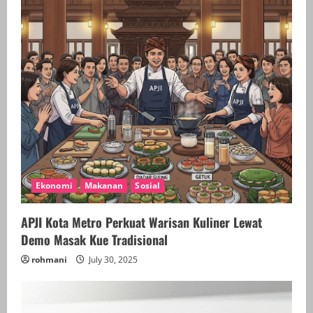
e
a
d
i
n
g
Ekonomi
Makanan
Sosial
APJI Kota Metro Perkuat Warisan Kuliner Lewat
Demo Masak Kue Tradisional
rohmani
July 30, 2025