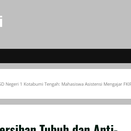
i
 di SD Negeri 1 Kotabumi Tengah: Mahasiswa Asistensi Mengaja
ersihan Tubuh dan Anti-