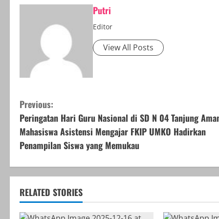
Putri
Editor
View All Posts
C
Previous:
Peringatan Hari Guru Nasional di SD N 04 Tanjung Ama
o
Mahasiswa Asistensi Mengajar FKIP UMKO Hadirkan
n
Penampilan Siswa yang Memukau
t
i
RELATED STORIES
n